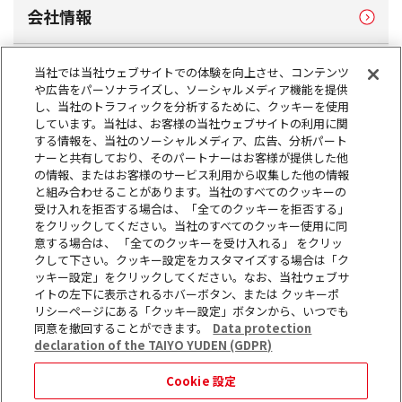
会社情報
製品情報
当社では当社ウェブサイトでの体験を向上させ、コンテンツ
や広告をパーソナライズし、ソーシャルメディア機能を提供
し、当社のトラフィックを分析するために、クッキーを使用
サステナビリティ
しています。当社は、お客様の当社ウェブサイトの利用に関
する情報を、当社のソーシャルメディア、広告、分析パート
ナーと共有しており、そのパートナーはお客様が提供した他
の情報、またはお客様のサービス利用から収集した他の情報
株主・投資家情報
と組み合わせることがあります。当社のすべてのクッキーの
受け入れを拒否する場合は、「全てのクッキーを拒否する」
をクリックしてください。当社のすべてのクッキー使用に同
採用情報
意する場合は、 「全てのクッキーを受け入れる」 をクリッ
クして下さい。クッキー設定をカスタマイズする場合は「ク
ッキー設定」をクリックしてください。なお、当社ウェブサ
お問い合わせ
イトの左下に表示されるホバーボタン、または クッキーポ
リシーページにある「クッキー設定」ボタンから、いつでも
同意を撤回することができます。
Data protection
ニュース
declaration of the TAIYO YUDEN (GDPR)
Cookie 設定
サイトマップ
このウェブサイトについて