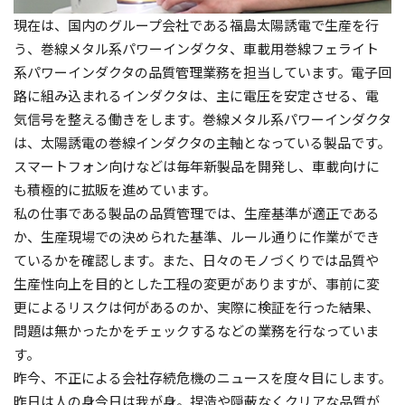
現在は、国内のグループ会社である福島太陽誘電で生産を行
う、巻線メタル系パワーインダクタ、車載用巻線フェライト
系パワーインダクタの品質管理業務を担当しています。電子回
路に組み込まれるインダクタは、主に電圧を安定させる、電
気信号を整える働きをします。巻線メタル系パワーインダクタ
は、太陽誘電の巻線インダクタの主軸となっている製品です。
スマートフォン向けなどは毎年新製品を開発し、車載向けに
も積極的に拡販を進めています。
私の仕事である製品の品質管理では、生産基準が適正である
か、生産現場での決められた基準、ルール通りに作業ができ
ているかを確認します。また、日々のモノづくりでは品質や
生産性向上を目的とした工程の変更がありますが、事前に変
更によるリスクは何があるのか、実際に検証を行った結果、
問題は無かったかをチェックするなどの業務を行なっていま
す。
昨今、不正による会社存続危機のニュースを度々目にします。
昨日は人の身今日は我が身。捏造や隠蔽なくクリアな品質が