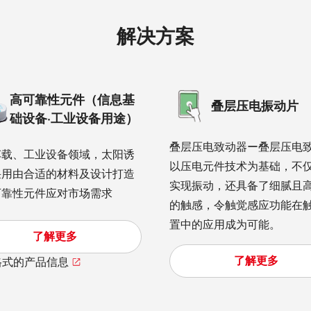
解决方案
高可靠性元件（信息基
叠层压电振动片
础设备·工业设备用途）
叠层压电致动器ー叠层压电
车载、工业设备领域，太阳诱
以压电元件技术为基础，不
采用由合适的材料及设计打造
实现振动，还具备了细腻且
可靠性元件应对市场需求
的触感，令触觉感应功能在
置中的应用成为可能。
了解更多
了解更多
格式的产品信息