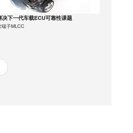
解决下一代车载ECU可靠性课题
软端子MLCC