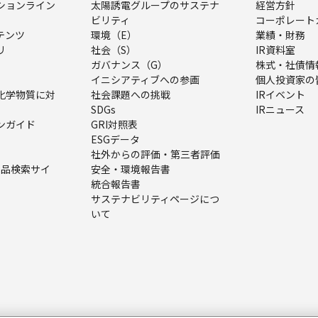
ションライン
太陽誘電グループのサステナ
経営方針
ビリティ
コーポレート
テンツ
環境（E）
業績・財務
リ
社会（S）
IR資料室
ガバナンス（G）
株式・社債情
イニシアティブへの参画
個人投資家の
化学物質に対
社会課題への挑戦
IRイベント
SDGs
IRニュース
ンガイド
GRI対照表
ESGデータ
社外からの評価・第三者評価
（製品検索サイ
安全・環境報告書
統合報告書
サステナビリティページにつ
いて