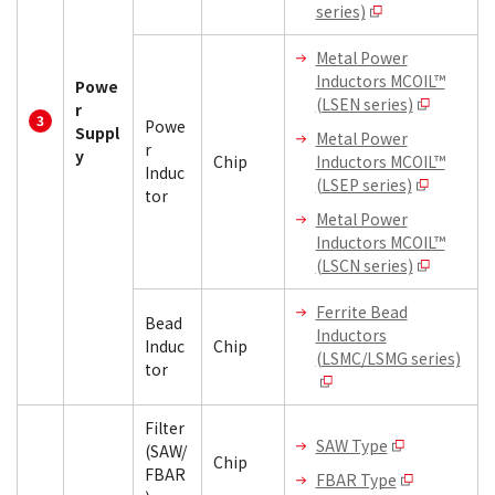
series)
Metal Power
Inductors MCOIL™
Powe
(LSEN series)
r
Powe
Suppl
Metal Power
r
y
Chip
Inductors MCOIL™
Induc
(LSEP series)
tor
Metal Power
Inductors MCOIL™
(LSCN series)
Ferrite Bead
Bead
Inductors
Induc
Chip
(LSMC/LSMG series)
tor
Filter
SAW Type
(SAW/
Chip
FBAR
FBAR Type