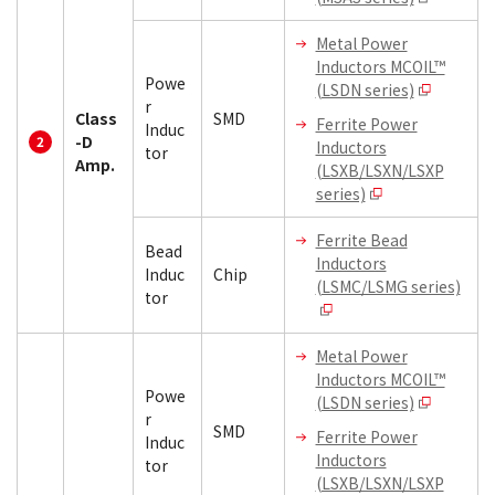
Metal Power
Inductors MCOIL™
Powe
(LSDN series)
r
Class
SMD
Ferrite Power
Induc
-D
Inductors
tor
Amp.
(LSXB/LSXN/LSXP
series)
Ferrite Bead
Bead
Inductors
Induc
Chip
(LSMC/LSMG series)
tor
Metal Power
Inductors MCOIL™
Powe
(LSDN series)
r
SMD
Ferrite Power
Induc
Inductors
tor
(LSXB/LSXN/LSXP