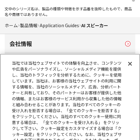
文中のシリーズ名は、製品の種類や特徴を示す品番を抜粋したもので、商品
名や商標ではありません。
ホーム
製品情報
Application Guides
AI スピーカー
会社情報
製品情報
当社では当社ウェブサイトでの体験を向上させ、コンテンツ
や広告をパーソナライズし、ソーシャルメディア機能を提供
し、当社のトラフィックを分析するために、クッキーを使用
サステナビリティ
しています。当社は、お客様の当社ウェブサイトの利用に関
する情報を、当社のソーシャルメディア、広告、分析パート
ナーと共有しており、そのパートナーはお客様が提供した他
の情報、またはお客様のサービス利用から収集した他の情報
株主・投資家情報
と組み合わせることがあります。当社のすべてのクッキーの
受け入れを拒否する場合は、「全てのクッキーを拒否する」
をクリックしてください。当社のすべてのクッキー使用に同
採用情報
意する場合は、 「全てのクッキーを受け入れる」 をクリッ
クして下さい。クッキー設定をカスタマイズする場合は「ク
ッキー設定」をクリックしてください。なお、当社ウェブサ
お問い合わせ