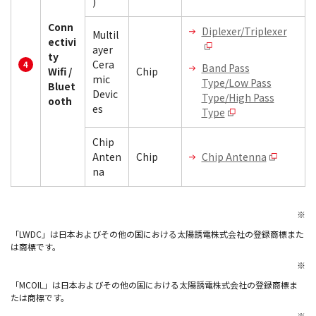
)
Conn
Diplexer/Triplexer
Multil
ectivi
ayer
ty
Cera
Band Pass
Wifi /
Chip
mic
Type/Low Pass
Bluet
Devic
Type/High Pass
ooth
es
Type
Chip
Anten
Chip
Chip Antenna
na
※
「LWDC」は日本およびその他の国における太陽誘電株式会社の登録商標また
は商標です。
※
「MCOIL」は日本およびその他の国における太陽誘電株式会社の登録商標ま
たは商標です。
※