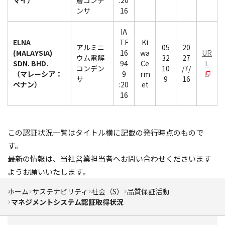
マイ）
層コンデ
:20
ンサ
16
IA
ELNA
TF
Ki
アルミニ
05
20
(MALAYSIA)
16
wa
UR
ウム電解
32
27
SDN. BHD.
94
Ce
L
コンデン
10
/7/
（マレーシア：
9
rm
サ
9
16
ペナン）
:20
et
16
この認証状況一覧はタイトル横に記載の発行時点のもので
す。
最新の情報は、当社営業担当者へお問い合わせくださいます
ようお願いいたします。
ホーム
サステナビリティ
社会（S）
品質保証活動
マネジメントシステム認証取得状況