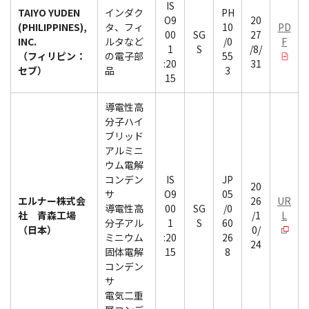
IS
TAIYO YUDEN
インダク
PH
O9
20
(PHILIPPINES),
タ、フィ
10
PD
00
SG
27
INC.
ルタなど
/0
F
1
S
/8/
（フィリピン：
の電子部
55
:20
31
セブ）
品
3
15
導電性高
分子ハイ
ブリッド
アルミニ
ウム電解
コンデン
IS
JP
20
サ
O9
05
エルナー株式会
26
UR
導電性高
00
SG
/0
社 青森工場
/1
L
分子アル
1
S
60
（日本）
0/
ミニウム
:20
26
24
固体電解
15
8
コンデン
サ
電気二重