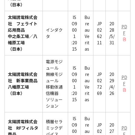
（日本）
太陽誘電株式会
IS
Bu
社 フェライト
O9
re
JP
20
PD
応用商品
インダク
00
au
02
28
F
中之条工場／八
タ
1
Ve
62
/5/
幡原工場
:20
rit
11
31
（日本）
15
as
電源モジ
ュール
IS
Bu
太陽誘電株式会
無線モジ
O9
re
JP
20
PD
社 新事業商品
ュール
00
au
02
29
F
八幡原工場
移動体通
1
Ve
72
/4/
（日本）
信機器
:20
rit
69
26
ソリュー
15
as
ション
IS
Bu
太陽誘電株式会
積層セラ
O9
re
JP
20
社 RFフィルタ
ミックデ
PD
00
au
02
27
商品
バイス
F