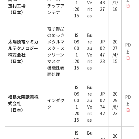
1
Ve
43
/1/
玉村工場
チップア
:20
rit
27
18
（日本）
ンテナ
15
as
電子部品
のめっき
IS
Bu
太陽誘電ケミカ
メタルマ
O9
re
JP
20
PD
ルテクノロジー
スク・ス
00
au
02
27
F
株式会社
クリーン
1
Ve
47
/4/
（日本）
マスク
:20
rit
23
15
機能性表
15
as
面処理
IS
Bu
O9
re
JP
20
福島太陽誘電株
PD
インダク
00
au
02
29
式会社
F
タ
1
Ve
74
/6/
（日本）
:20
rit
42
23
15
as
IS
Bu
20