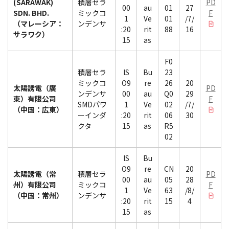
(SARAWAK)
積層セラ
PD
00
au
01
27
SDN. BHD.
ミックコ
F
1
Ve
01
/7/
（マレーシア：
ンデンサ
:20
rit
88
16
サラワク）
15
as
F0
積層セラ
IS
Bu
23
ミックコ
O9
re
26
20
太陽誘電（廣
PD
ンデンサ
00
au
Q0
29
東）有限公司
F
SMDパワ
1
Ve
02
/7/
（中国：広東）
ーインダ
:20
rit
06
30
クタ
15
as
R5
02
IS
Bu
O9
re
CN
20
太陽誘電（常
積層セラ
PD
00
au
05
28
州）有限公司
ミックコ
F
1
Ve
63
/8/
（中国：常州）
ンデンサ
:20
rit
15
4
15
as