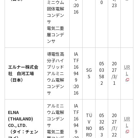
ミニウム
0
:20
23
固体電解
16
コンデン
サ
電気二重
層コンデ
ンサ
導電性高
IA
分子ハイ
TF
05
20
エルナー株式会
ブリッド
16
UR
SG
03
27
社 白河工場
アルミニ
94
L
S
58
/3/
（日本）
ウム電解
9
2
1
コンデン
:20
サ
16
アルミニ
IA
ELNA
ウム電解
TF
TÜ
05
20
(THAILAND)
コンデン
16
UR
V
32
27
CO., LTD.
サ
94
L
NO
85
/7/
（タイ：チェン
電気二重
9
RD
3
22