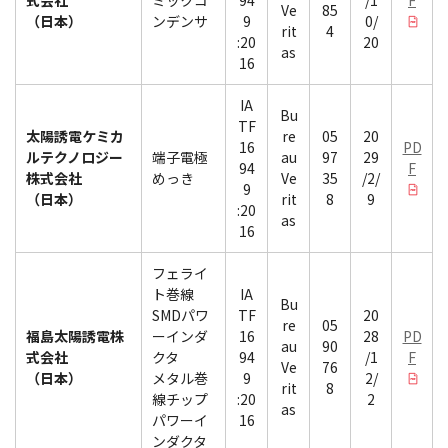
式会社
ミックコ
94
/1
F
Ve
85
（日本）
ンデンサ
9
0/
rit
4
:20
20
as
16
IA
Bu
TF
太陽誘電ケミカ
re
05
20
16
PD
ルテクノロジー
端子電極
au
97
29
94
F
株式会社
めっき
Ve
35
/2/
9
（日本）
rit
8
9
:20
as
16
フェライ
ト巻線
IA
Bu
SMDパワ
TF
20
re
05
福島太陽誘電株
ーインダ
16
28
PD
au
90
式会社
クタ
94
/1
F
Ve
76
（日本）
メタル巻
9
2/
rit
8
線チップ
:20
2
as
パワーイ
16
ンダクタ