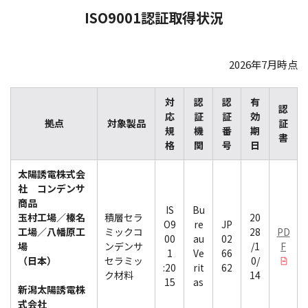
ISO9001認証取得状況
2026年7月時点
対
認
認
有
認
応
証
証
効
拠点
対象製品
証
規
機
番
期
書
格
関
号
日
太陽誘電株式会
社 コンデンサ
商品
IS
Bu
玉村工場／榛名
積層セラ
20
O9
re
JP
工場／八幡原工
ミックコ
28
PD
00
au
02
場
ンデンサ
/1
F
1
Ve
66
（日本）
セラミッ
0/
:20
rit
62
ク材料
14
15
as
新潟太陽誘電株
式会社