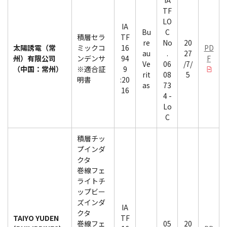
IA
TF
LO
IA
Bu
C
積層セラ
TF
re
No
20
太陽誘電（常
ミックコ
16
PD
au
.
27
州）有限公司
ンデンサ
94
F
Ve
06
/7/
（中国：常州）
※適合証
9
rit
08
5
明書
:20
as
73
16
4 -
Lo
C
積層チッ
プインダ
クタ
巻線フェ
ライトチ
ップビー
ズインダ
IA
クタ
TAIYO YUDEN
TF
巻線フェ
05
20