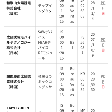
O9
re
JP
和歌山太陽誘電
28
PD
チップイ
00
au
02
株式会社
/1
F
ンダクタ
1
Ve
68
（日本）
1/
:20
rit
03
4
15
as
SAWデバ
IS
20
太陽誘電モバイ
イス
O9
FS
27
PD
ルテクノロジー
FBARデ
00
BS
56
/1
F
株式会社
バイス
1
I
05
0/
（日本）
RFモジュ
:20
7
9
ール
15
IS
Bu
O9
re
KR
20
韓国慶南太陽誘
積層セラ
PD
00
au
00
28
電株式会社
ミックコ
F
1
Ve
45
/3/
（韓国）
ンデンサ
:20
rit
34
30
15
as
IS
Bu
TAIYO YUDEN
O9
re
MY
20