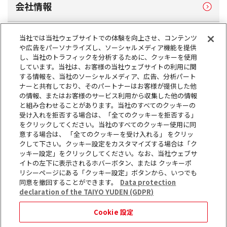
会社情報
製品情報
当社では当社ウェブサイトでの体験を向上させ、コンテンツ
や広告をパーソナライズし、ソーシャルメディア機能を提供
し、当社のトラフィックを分析するために、クッキーを使用
サステナビリティ
しています。当社は、お客様の当社ウェブサイトの利用に関
する情報を、当社のソーシャルメディア、広告、分析パート
ナーと共有しており、そのパートナーはお客様が提供した他
の情報、またはお客様のサービス利用から収集した他の情報
株主・投資家情報
と組み合わせることがあります。当社のすべてのクッキーの
受け入れを拒否する場合は、「全てのクッキーを拒否する」
をクリックしてください。当社のすべてのクッキー使用に同
採用情報
意する場合は、 「全てのクッキーを受け入れる」 をクリッ
クして下さい。クッキー設定をカスタマイズする場合は「ク
ッキー設定」をクリックしてください。なお、当社ウェブサ
お問い合わせ
イトの左下に表示されるホバーボタン、または クッキーポ
リシーページにある「クッキー設定」ボタンから、いつでも
同意を撤回することができます。
Data protection
ニュース
declaration of the TAIYO YUDEN (GDPR)
Cookie 設定
サイトマップ
このウェブサイトについて