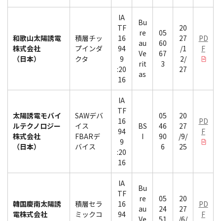
IA
Bu
TF
20
re
05
和歌山太陽誘電
積層チッ
16
27
PD
au
60
株式会社
プインダ
94
/1
F
Ve
67
（日本）
クタ
9
2/
rit
3
:20
27
as
16
IA
TF
太陽誘電モバイ
SAWデバ
05
20
16
PD
ルテクノロジー
イス
BS
46
27
94
F
株式会社
FBARデ
I
90
/9/
9
（日本）
バイス
6
25
:20
16
IA
Bu
TF
re
05
20
韓国慶南太陽誘
積層セラ
16
PD
au
24
27
電株式会社
ミックコ
94
F
Ve
51
/6/