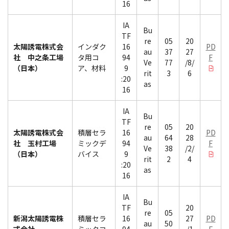
16
IA
Bu
TF
re
05
20
太陽誘電株式会
インダク
16
PD
au
37
27
社 中之条工場
タ用コ
94
F
Ve
77
/8/
（日本）
ア、材料
9
rit
3
6
:20
as
16
IA
Bu
TF
re
05
20
太陽誘電株式会
積層セラ
16
PD
au
64
28
社 玉村工場
ミックデ
94
F
Ve
38
/2/
（日本）
バイス
9
rit
2
4
:20
as
16
IA
Bu
TF
20
re
05
新潟太陽誘電株
積層セラ
16
27
PD
au
50