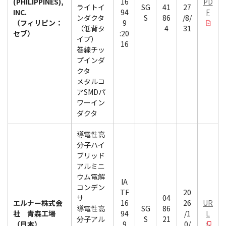
(PHILIPPINES),
16
PD
ライトイ
SG
41
27
INC.
94
F
ンダクタ
S
86
/8/
（フィリピン：
9
（低背タ
4
31
セブ）
:20
イプ）
16
巻線チッ
プインダ
クタ
メタルコ
アSMDパ
ワーイン
ダクタ
導電性高
分子ハイ
ブリッド
アルミニ
ウム電解
IA
コンデン
TF
20
サ
04
エルナー株式会
16
26
UR
導電性高
SG
86
社 青森工場
94
/1
L
分子アル
S
21
（日本）
9
0/