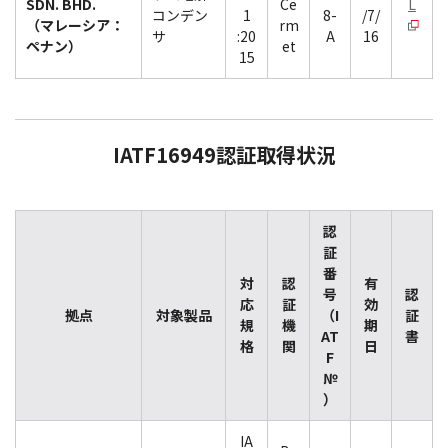
SDN. BHD.
Ce
L
コンデン
1
8-
/7/
（マレーシア：
rm
サ
:20
A
16
ペナン）
et
15
IATF16949認証取得状況
認
証
番
対
認
有
号
認
応
証
効
拠点
対象製品
（I
証
規
機
期
AT
書
格
関
日
F
№
）
IA