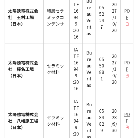
Bu
TF
20
re
05
太陽誘電株式会
積層セラ
16
27
PD
au
52
社 玉村工場
ミックコ
94
/1
F
Ve
24
（日本）
ンデンサ
9
0/
rit
7
:20
20
as
16
IA
Bu
TF
20
re
05
太陽誘電株式会
16
27
PD
セラミッ
au
50
社 榛名工場
94
/1
F
ク材料
Ve
88
（日本）
9
0/
rit
1
:20
20
as
16
IA
Bu
TF
re
05
20
太陽誘電株式会
16
PD
セラミッ
au
84
28
社 八幡原工場
94
F
ク材料
Ve
82
/9/
（日本）
9
rit
9
30
:20
as