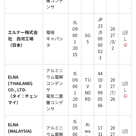
層コンデ
ンサ
JP
IS
23
O9
20
エルナー株式会
電極
/0
UR
00
SG
27
社 白河工場
キャパシ
00
L
1
S
/3/
（日本）
タ
00
:20
2
02
15
3
アルミニ
IS
44
ELNA
ウム電解
O9
TÜ
10
20
(THAILAND)
コンデン
UR
00
V
0
27
CO., LTD.
サ
L
1
NO
99
/7/
（タイ：チェン
電気二重
:20
RD
05
26
マイ）
層コンデ
15
06
ンサ
IS
ELNA
Ki
アルミニ
O9
17
20
(MALAYSIA)
wa
UR
ウム電解
00
31
27