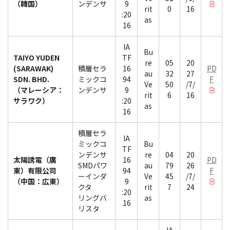
（韓国）
ンデンサ
9
rit
0
16
:20
as
16
IA
Bu
TAIYO YUDEN
TF
re
05
20
(SARAWAK)
積層セラ
16
PD
au
32
27
SDN. BHD.
ミックコ
94
F
Ve
50
/7/
（マレーシア：
ンデンサ
9
rit
6
16
サラワク）
:20
as
16
積層セラ
IA
ミックコ
Bu
TF
ンデンサ
re
04
20
太陽誘電（廣
16
PD
SMDパワ
au
79
26
東）有限公司
94
F
ーインダ
Ve
45
/7/
（中国：広東）
9
クタ
rit
7
24
:20
リングバ
as
16
リスタ