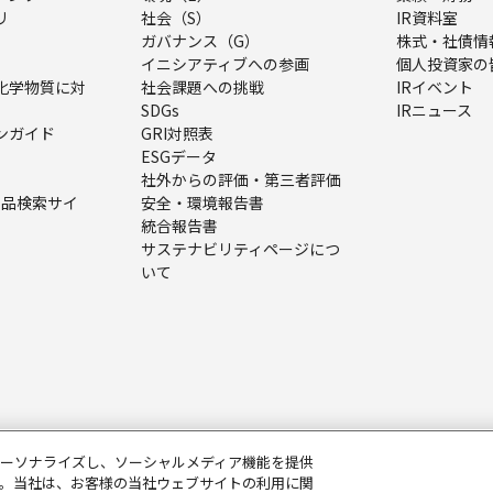
リ
社会（S）
IR資料室
ガバナンス（G）
株式・社債情
イニシアティブへの参画
個人投資家の
化学物質に対
社会課題への挑戦
IRイベント
SDGs
IRニュース
ンガイド
GRI対照表
ESGデータ
社外からの評価・第三者評価
（製品検索サイ
安全・環境報告書
統合報告書
サステナビリティページにつ
いて
ーソナライズし、ソーシャルメディア機能を提供
。当社は、お客様の当社ウェブサイトの利用に関