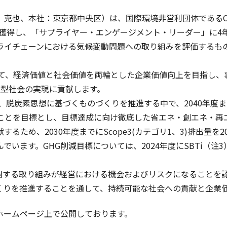
 克也、本社：東京都中央区）は、国際環境非営利団体であるC
を獲得し、「サプライヤー・エンゲージメント・リーダー」に4
ライチェーンにおける気候変動問題への取り組みを評価するも
いて、経済価値と社会価値を両輪とした企業価値向上を目指し、
環型社会の実現に貢献します。
、脱炭素思想に基づくものづくりを推進する中で、2040年度まで
削減することを目標とし、目標達成に向け徹底した省エネ・創エネ
ため、2030年度までにScope3(カテゴリ1、3)排出量を
す。GHG削減目標については、2024年度にSBTi（注3）よりNe
に関する取り組みが経営における機会およびリスクになることを
くりを推進することを通して、持続可能な社会への貢献と企業
ホームページ上で公開しております。