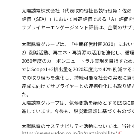
太陽誘電株式会社（代表取締役社長執行役員：佐瀬
評価（SEA）」において最高評価である「A」評価
サプライヤーエンゲージメント評価は、企業のサプ
太陽誘電グループは、「中期経営計画2030」にお
2）削減活動、再エネ・再資源の活用を強化し、循
2050年度のカーボンニュートラル実現を目指すため
でにScope1+2排出量を2020年度比で42％
での取り組みを強化し、持続可能な社会の実現に貢献する
達成に向けてサプライヤーとの連携強化にも取り組んでいま
た。
太陽誘電グループは、気候変動を始めとするESG
進しています。今後も、脱炭素思想に基づくものづ
太陽誘電のサステナビリティ活動については、当社
https://www.yuden.co.jp/jp/sustainability/